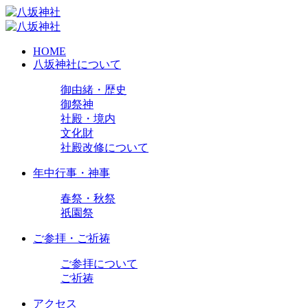
HOME
八坂神社について
御由緒・歴史
御祭神
社殿・境内
文化財
社殿改修について
年中行事・神事
春祭・秋祭
祇園祭
ご参拝・ご祈祷
ご参拝について
ご祈祷
アクセス