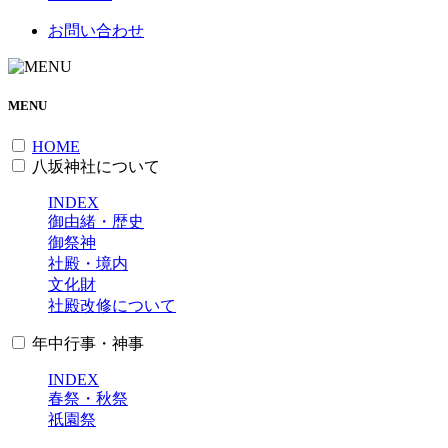
お問い合わせ
MENU
HOME
八坂神社について
INDEX
御由緒・歴史
御祭神
社殿・境内
文化財
社殿改修について
年中行事・神事
INDEX
春祭・秋祭
祇園祭