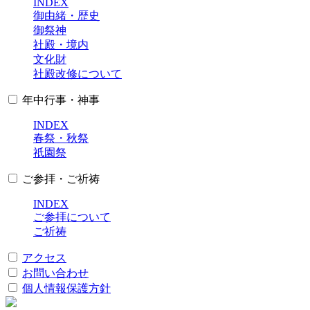
INDEX
御由緒・歴史
御祭神
社殿・境内
文化財
社殿改修について
年中行事・神事
INDEX
春祭・秋祭
祇園祭
ご参拝・ご祈祷
INDEX
ご参拝について
ご祈祷
アクセス
お問い合わせ
個人情報保護方針