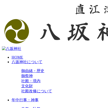
HOME
八坂神社について
御由緒・歴史
御祭神
社殿・境内
文化財
社殿改修について
年中行事・神事